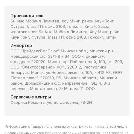
Производитель
Би Кью Мобаил Лимитед, Хоу Минг, район Квун Тонг,
Футура Плаза 111, офис 2103, Гонконг, Китай. Завод
изготовителя: Би Кью Мобаил Лимитед, Хоу Минг, район
Квун Тонг, Футура Плаза 111, офис 2103, Гонконг, Китай
Импортёр
ООО "ТрайдексБелПлюс" Минская обл., Минский р-н,
Новодворский с/с, 33/1-8 к.64, ООО «Триовист»,
юр.адрес: 220020, Минск, пр. Победителей, 100, оф. 203,
ООО "Электросервис и КО" , 220012, Республика
Беларусь, Минск, ул.Чернышевского, 10А, к.412 АЗ, ООО
"Тотлер плюс", 220019, РБ, Минская область, Минский
район, Щомыслицкий с/с, направление ТЭЦ-4, 3-й
переулок Монтажников, 3-16, пом. 11, ООО
Сервисные центры
Фабрика Ремонта, ул. Богдановича, 78-2Н
Информация о товаре получена из открытых источников, в том числе
с официальных сайтов производителей и из каталогов. Цвет товара на