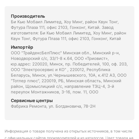
Производитель
Би Кью Мобаил Лимитед, Хоу Минг, район Квун Тонг,
Футура Плаза 111, офис 2103, Гонконг, Китай. Завод
изготовителя: Би Кью Мобаил Лимитед, Хоу Минг, район
Квун Тонг, Футура Плаза 111, офис 2103, Гонконг, Китай
Импортёр
ООО "ТрайдексБелПлюс" Минская обл., Минский р-н,
Новодворский с/с, 33/1-8 к.64, ООО «Триовист»,
юр.адрес: 220020, Минск, пр. Победителей, 100, оф. 203,
ООО "Электросервис и КО" , 220012, Республика
Беларусь, Минск, ул.Чернышевского, 10А, к.412 АЗ, ООО
"Тотлер плюс", 220019, РБ, Минская область, Минский
район, Щомыслицкий с/с, направление ТЭЦ-4, 3-й
переулок Монтажников, 3-16, пом. 11, ООО
Сервисные центры
Фабрика Ремонта, ул. Богдановича, 78-2Н
Информация о товаре получена из открытых источников, в том числе
с официальных сайтов производителей и из каталогов. Цвет товара на