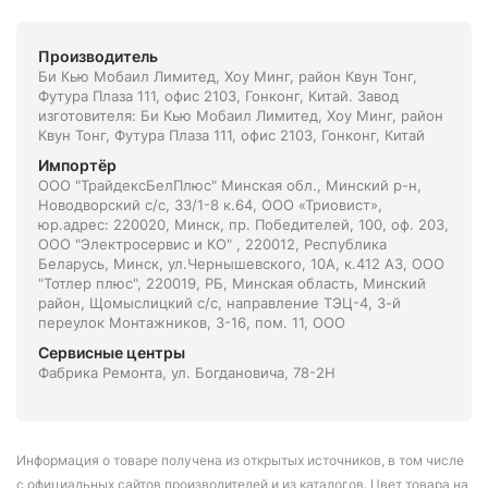
Производитель
Би Кью Мобаил Лимитед, Хоу Минг, район Квун Тонг,
Футура Плаза 111, офис 2103, Гонконг, Китай. Завод
изготовителя: Би Кью Мобаил Лимитед, Хоу Минг, район
Квун Тонг, Футура Плаза 111, офис 2103, Гонконг, Китай
Импортёр
ООО "ТрайдексБелПлюс" Минская обл., Минский р-н,
Новодворский с/с, 33/1-8 к.64, ООО «Триовист»,
юр.адрес: 220020, Минск, пр. Победителей, 100, оф. 203,
ООО "Электросервис и КО" , 220012, Республика
Беларусь, Минск, ул.Чернышевского, 10А, к.412 АЗ, ООО
"Тотлер плюс", 220019, РБ, Минская область, Минский
район, Щомыслицкий с/с, направление ТЭЦ-4, 3-й
переулок Монтажников, 3-16, пом. 11, ООО
Сервисные центры
Фабрика Ремонта, ул. Богдановича, 78-2Н
Информация о товаре получена из открытых источников, в том числе
с официальных сайтов производителей и из каталогов. Цвет товара на