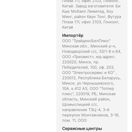
Плаза 111, офис 2103, Гонконг,
Китай. Завод изготовителя: Би
Кью Мобаил Лимитед, Хоу
Минг, район Квун Тонг, Футура
Плаза 111, офис 2103, Гонконг,
Китай
Импортёр
ООО "ТрайдексБелПлюс"
Минская обл., Минский р-н,
Новодворский с/с, 33/1-8 к.64,
ООО «Триовист», юр.адрес:
220020, Минск, пр.
Победителей, 100, оф. 203,
ООО "Электросервис и КО" ,
220012, Республика Беларусь,
Минск, ул.Чернышевского,
10А, к.412 АЗ, ООО "Тотлер
плюс", 220019, РБ, Минская
область, Минский район,
Щомыслицкий с/с,
направление ТЭЦ-4, 3-й
переулок Монтажников, 3-16,
пом. 11, ООО
Сервисные центры