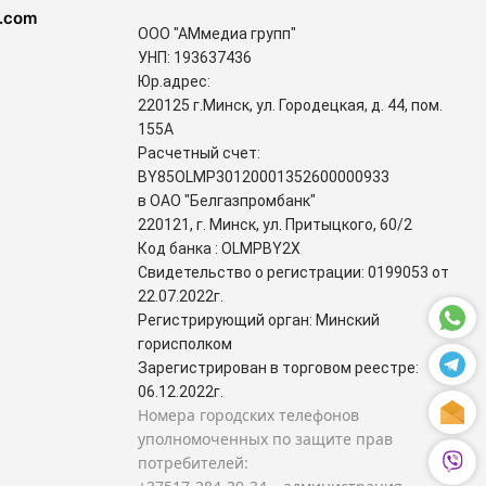
.com
ООО "АМмедиа групп"
УНП: 193637436
Юр.адрес:
220125 г.Минск, ул. Городецкая, д. 44, пом.
155А
Расчетный счет:
BY85OLMP30120001352600000933
в ОАО "Белгазпромбанк"
220121, г. Минск, ул. Притыцкого, 60/2
Код банка : OLMPBY2X
Свидетельство о регистрации: 0199053 от
22.07.2022г.
Регистрирующий орган: Минский
горисполком
Зарегистрирован в торговом реестре:
06.12.2022г.
Номера городских телефонов
уполномоченных по защите прав
потребителей: