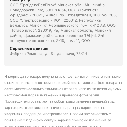
ООО "ТрайдексБелПлюс" Минская обл., Минский р-н,
Новодворский с/с, 33/1-8 к.64, ООО «Триовист»,
юр.адрес: 220020, Минск, пр. Победителей, 100, оф. 203,
ООО "Электросервис и КО" , 220012, Республика
Беларусь, Минск, ул.Чернышевского, 10А, к.412 АЗ, ООО
"Тотлер плюс", 220019, РБ, Минская область, Минский
район, Щомыслицкий с/с, направление ТЭЦ-4, 3-й
переулок Монтажников, 3-16, пом. 11, ООО
Сервисные центры
Фабрика Ремонта, ул. Богдановича, 78-2Н
Информация о товаре получена из открытых источников, в том числе
с официальных сайтов производителей и из каталогов. Цвет товара на
сайте может несколько отличаться от реального из-за используемых
настроек монитора и искажений в процессе фотографии.
Производители оставляют за собой право изменять внешний вид,
характеристики и комплектацию товара, предварительно не
уведомляя продавцов и потребителей. Просим вас отнестись с
пониманием к данному факту и заранее приносим извинения за
возможные неточности в описании и фотографиях товара.