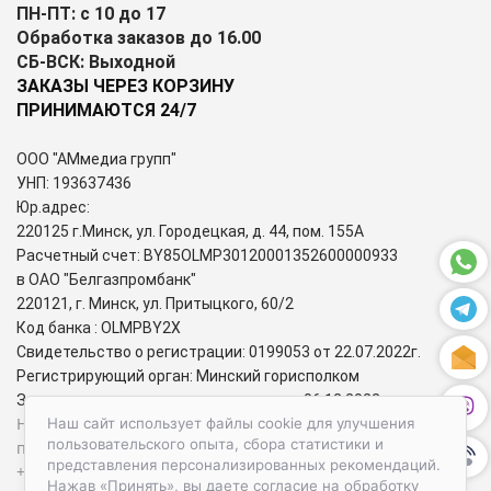
ПН-ПТ: с 10 до 17
Обработка заказов до 16.00
СБ-ВСК: Выходной
ЗАКАЗЫ ЧЕРЕЗ КОРЗИНУ
ПРИНИМАЮТСЯ 24/7
ООО "АМмедиа групп"
УНП: 193637436
Юр.адрес:
220125 г.Минск, ул. Городецкая, д. 44, пом. 155А
Расчетный счет: BY85OLMP30120001352600000933
в ОАО "Белгазпромбанк"
220121, г. Минск, ул. Притыцкого, 60/2
Код банка : OLMPBY2X
Свидетельство о регистрации: 0199053 от 22.07.2022г.
Регистрирующий орган: Минский горисполком
Зарегистрирован в торговом реестре: 06.12.2022г.
Номера городских телефонов уполномоченных по защите
Наш сайт использует файлы cookie для улучшения
пользовательского опыта, сбора статистики и
прав потребителей:
представления персонализированных рекомендаций.
+37517-284-39-34 – администрация Первомайского района
Нажав «Принять», вы даете согласие на обработку