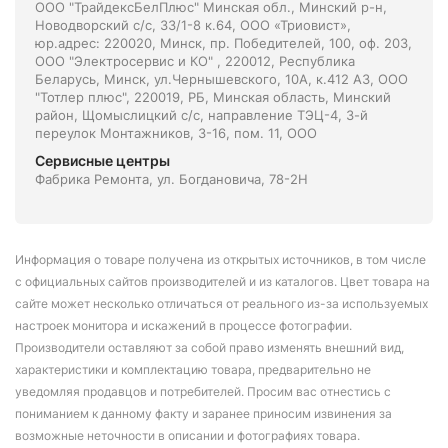
ООО "ТрайдексБелПлюс" Минская обл., Минский р-н,
Новодворский с/с, 33/1-8 к.64, ООО «Триовист»,
юр.адрес: 220020, Минск, пр. Победителей, 100, оф. 203,
ООО "Электросервис и КО" , 220012, Республика
Беларусь, Минск, ул.Чернышевского, 10А, к.412 АЗ, ООО
"Тотлер плюс", 220019, РБ, Минская область, Минский
район, Щомыслицкий с/с, направление ТЭЦ-4, 3-й
переулок Монтажников, 3-16, пом. 11, ООО
Сервисные центры
Фабрика Ремонта, ул. Богдановича, 78-2Н
Информация о товаре получена из открытых источников, в том числе
с официальных сайтов производителей и из каталогов. Цвет товара на
сайте может несколько отличаться от реального из-за используемых
настроек монитора и искажений в процессе фотографии.
Производители оставляют за собой право изменять внешний вид,
характеристики и комплектацию товара, предварительно не
уведомляя продавцов и потребителей. Просим вас отнестись с
пониманием к данному факту и заранее приносим извинения за
возможные неточности в описании и фотографиях товара.