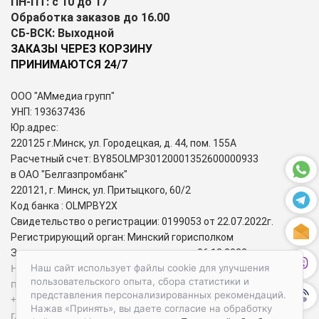
ПН-ПТ: с 10 до 17
Обработка заказов до 16.00
СБ-ВСК: Выходной
ЗАКАЗЫ ЧЕРЕЗ КОРЗИНУ
ПРИНИМАЮТСЯ 24/7
ООО "АМмедиа групп"
УНП: 193637436
Юр.адрес:
220125 г.Минск, ул. Городецкая, д. 44, пом. 155А
Расчетный счет: BY85OLMP30120001352600000933
в ОАО "Белгазпромбанк"
220121, г. Минск, ул. Притыцкого, 60/2
Код банка : OLMPBY2X
Свидетельство о регистрации: 0199053 от 22.07.2022г.
Регистрирующий орган: Минский горисполком
Зарегистрирован в торговом реестре: 06.12.2022г.
Номера городских телефонов уполномоченных по защите
Наш сайт использует файлы cookie для улучшения
пользовательского опыта, сбора статистики и
прав потребителей:
представления персонализированных рекомендаций.
+37517-284-39-34 – администрация Первомайского района
Нажав «Принять», вы даете согласие на обработку
г. Минска;