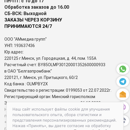
ПН-ПТ: с 10 до 17
Обработка заказов до 16.00
СБ-ВСК: Выходной
ЗАКАЗЫ ЧЕРЕЗ КОРЗИНУ
ПРИНИМАЮТСЯ 24/7
ООО "АМмедиа групп"
УНП: 193637436
Юр.адрес:
220125 г.Минск, ул. Городецкая, д. 44, пом. 155А
Расчетный счет: BY85OLMP30120001352600000933
в ОАО "Белгазпромбанк"
220121, г. Минск, ул. Притыцкого, 60/2
Код банка : OLMPBY2X
Свидетельство о регистрации: 0199053 от 22.07.2022г.
Регистрирующий орган: Минский горисполком
Зарегистрирован в торговом реестре: 06.12.2022г.
Номера городских телефонов уполномоченных по защите
Наш сайт использует файлы cookie для улучшения
пользовательского опыта, сбора статистики и
прав потребителей:
представления персонализированных рекомендаций.
+37517-284-39-34 – администрация Первомайского района
Нажав «Принять», вы даете согласие на обработку
г. Минска;