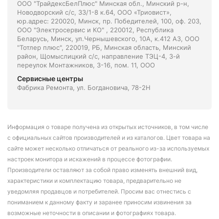
ООО "ТрайдексБелПлюс" Минская обл., Минский р-н,
Новодворский с/с, 33/1-8 к.64, ООО «Триовист»,
юр.адрес: 220020, Минск, пр. Победителей, 100, оф. 203,
ООО "Электросервис и КО" , 220012, Республика
Беларусь, Минск, ул.Чернышевского, 10А, к.412 АЗ, ООО
"Тотлер плюс", 220019, РБ, Минская область, Минский
район, Щомыслицкий с/с, направление ТЭЦ-4, 3-й
переулок Монтажников, 3-16, пом. 11, ООО
Сервисные центры
Фабрика Ремонта, ул. Богдановича, 78-2Н
Информация о товаре получена из открытых источников, в том числе
с официальных сайтов производителей и из каталогов. Цвет товара на
сайте может несколько отличаться от реального из-за используемых
настроек монитора и искажений в процессе фотографии.
Производители оставляют за собой право изменять внешний вид,
характеристики и комплектацию товара, предварительно не
уведомляя продавцов и потребителей. Просим вас отнестись с
пониманием к данному факту и заранее приносим извинения за
возможные неточности в описании и фотографиях товара.